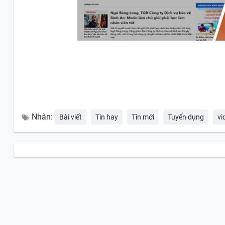
Nhãn:
Bài viết
Tin hay
Tin mới
Tuyển dụng
vi