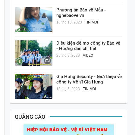
Phương án Bảo vệ Mẫu -
nghebaove.vn
18 thg 10, 2023
TIN MỚI
Điều kiện để mở công ty Bảo vệ
- Hướng dẫn chi tiết
25 thg 3, 2023
VIDEO
Gia Hưng Security - Giới thiệu về
công ty Vệ sĩ Gia Hưng
13 thg 5, 2023
TIN MỚI
QUẢNG CÁO